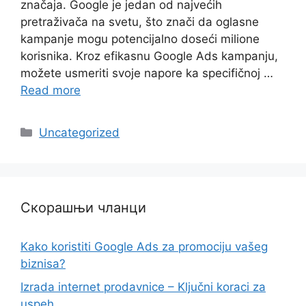
značaja. Google je jedan od najvećih
pretraživača na svetu, što znači da oglasne
kampanje mogu potencijalno doseći milione
korisnika. Kroz efikasnu Google Ads kampanju,
možete usmeriti svoje napore ka specifičnoj …
Read more
Categories
Uncategorized
Скорашњи чланци
Kako koristiti Google Ads za promociju vašeg
biznisa?
Izrada internet prodavnice – Ključni koraci za
uspeh